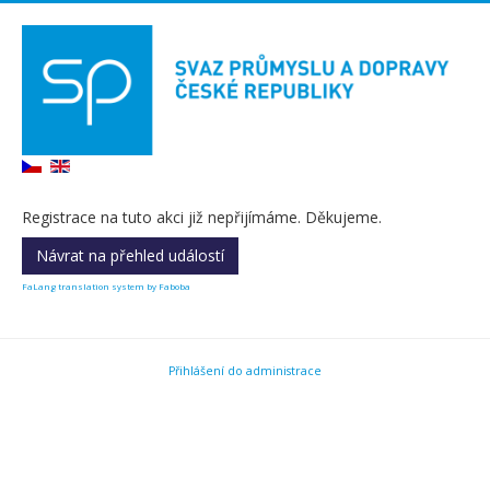
Registrace na tuto akci již nepřijímáme. Děkujeme.
Návrat na přehled událostí
FaLang translation system by Faboba
Přihlášení do administrace